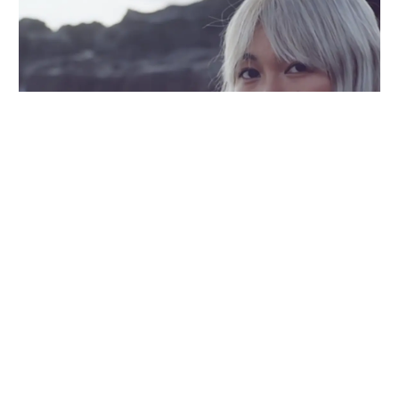
（6068）
广东省广州市白云区云霄路自编353栋（5号停机坪）首层
广东省广州市白云区钟落潭镇106国道旁庆达广场
广东省广州市番禺区大龙街石岗东村市莲路41号
广东省广州市番禺区大石街105国道561号
广东省广州市番禺区汉溪大道东182号汉溪长隆地铁站G出口
广东省广州市番禺区洛浦街南桂路68、70号首层
广东省广州市番禺区桥南街福德路北侧
广东省广州市海珠区逸景路238号1楼
广东省广州市花都区平步大道76号附1号（4588）
广东省广州市花都区平步中路雅居乐通汇广场
广东省广州市黄埔区荔联街宏明路263号
广东省广州市黄埔区盛凯大街1号屈臣氏首层111铺
广东省广州市黄埔区水西路与峻福路交汇处萝岗敏捷广场
广东省广州市黄埔区中新知识城九龙大道大旺绿地城(4768)
粤公网安备44010402000077号
广东省广州市荔湾区康王中路666号新光百货
©屈臣氏集团版权所有
鄂ICP备2022007367号-7
广东省广州市荔湾区坑口荔胜广场
湖北省互联网违法和不良信息举报中心
广东省广州市南沙区珠电路4号首层1-01至1-03