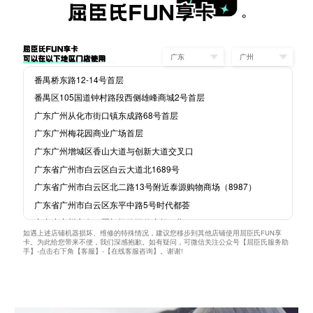
广东
广州
番禺桥东路12-14号首层
番禺区105国道钟村路段西侧雄峰商城2号首层
广东广州从化市街口镇东成路68号首层
广东广州梅花园商业广场首层
广东广州增城区香山大道与创新大道交叉口
广东省广州市白云区白云大道北1689号
广东省广州市白云区北二路13号附近泰源购物商场（8987）
广东省广州市白云区东平中路5号时代都荟
广东省广州市白云区机场路百信广场二期
如遇上述店铺机器损坏、维修的特殊情况，建议您移步到其他店铺使用屈臣氏FUN享
广东省广州市白云区龙悦新街156号龙归城(4769)
卡。为此给您带来不便，我们深感抱歉。如有疑问，可微信关注公众号【屈臣氏服务助
手】-点击右下角【客服】-【在线客服咨询】。谢谢!
广东省广州市白云区沙凤三路1号、1号之一、1号之二屈臣氏店铺
广东省广州市白云区石井街石沙路181-183号石井万民广场首层1F-10
广东省广州市白云区太营路与太和中路交汇处
广东省广州市白云区同和大街1号（金珀广场）首层屈臣氏店铺